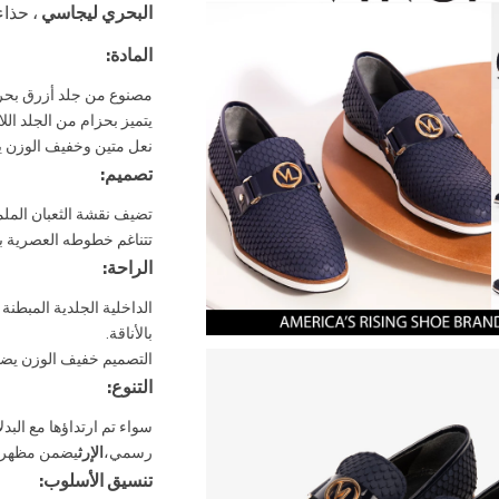
البحري ليجاسي
، حذاء
المادة:
مصنوع من جلد أزرق بحري ف
يتميز بحزام من الجلد الل
نعل متين وخفيف الوزن يض
تصميم:
تضيف نقشة الثعبان الملم
تتناغم خطوطه العصرية ب
الراحة:
الداخلية الجلدية المبطنة
بالأناقة.
التصميم خفيف الوزن يضمن
التنوع:
سواء تم ارتداؤها مع الب
رسمي،
الإرث
يضمن مظهراً م
تنسيق الأسلوب: