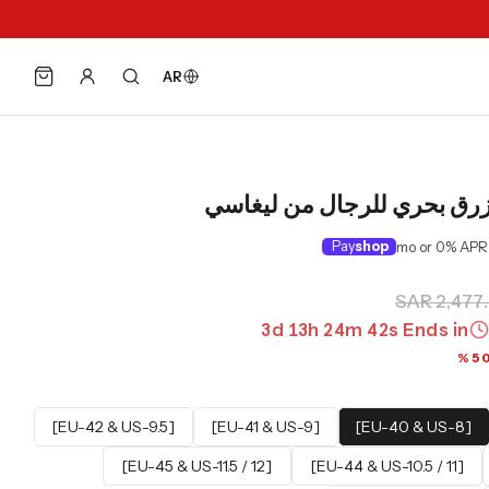
AR
أزرق بحري للرجال من ليغاسي
Pay
shop
SAR 2,477
3
d
13
h
24
m
41
s
Ends in
[EU-42 & US-9.5]
[EU-41 & US-9]
[EU-40 & US-8]
[EU-45 & US-11.5 / 12]
[EU-44 & US-10.5 / 11]