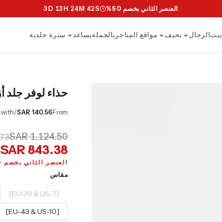
العنصر الثاني بخصم 50%
S
40
M
24
H
13
D
3
يت
الرجال
نحيف
مواقع المتاجر
بالجملة
يساعد
سترة جلدية
حذاء لوفر جلد 
/mo or 0% APR with
SAR 140.56
From
SAR 1,124.50
.73
SAR 843.38
العنصر الثاني بخصم 50%
مقاس
[EU-39 & US-7]
[EU-43 & US-10]