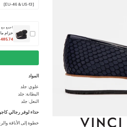
[EU-46 & US-13]
اجمع مع
حزام ماج
 485.74
المواد
علوي: جلد
البطانة: جلد
النعل: جلد
حذاء لوفر رجالي كاجو
خطوة إلى الأناقة وال