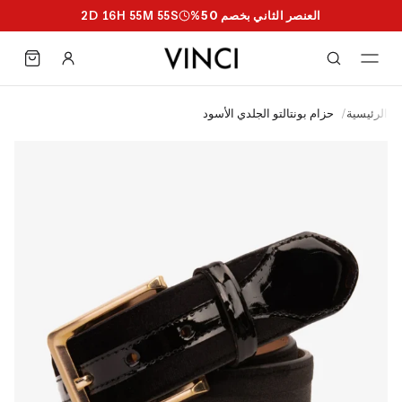
العنصر الثاني بخصم 50%
S
54
M
55
H
16
D
2
الرئيسية
/
حزام بونتالتو الجلدي الأسود