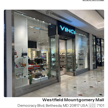
Westfield Mountgomery Mall
7101 Democracy Blvd, Bethesda, MD 20817 USA 🇺🇸