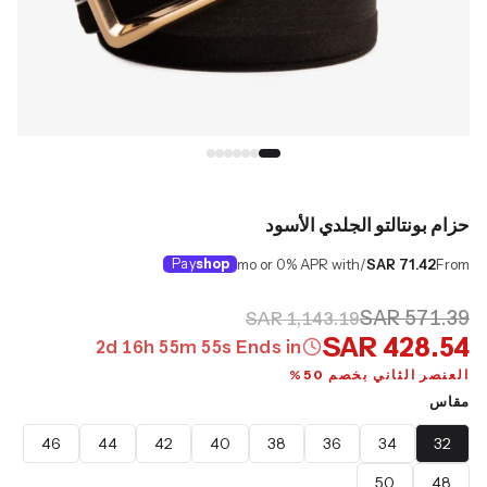
حزام بونتالتو الجلدي الأسود
Pay
shop
/mo or 0% APR with
SAR 71.42
From
SAR 571.39
SAR 1,143.19
SAR 428.54
2
d
16
h
55
m
54
s
Ends in
العنصر الثاني بخصم 50%
مقاس
46
44
42
40
38
36
34
32
50
48