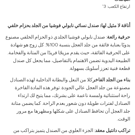
ارتفاع الكعب: 3”
أناقة لا مثيل لها: صندل نسائي نابولي فوشيا من الجلد بحزام خلفي
حرفية رائعة
: صندل نابولي فوشيا الجلدي ذو الحزام الخلفي مصنوع
يدويًا بعناية فائقة من جلد العجل بنسبة 100%. كل زوج هو شهادة
على الحرفية الفائقة، حيث يقدم مزيجًا فريدًا من المتانة والفخامة.
الطبيعة اليدوية تضمن الاهتمام بالتفاصيل، مما يجعل كل صندل
قطعة فنية تعزز أسلوبك بسهولة.
بناء من الجلد الفاخر
كلا من النعل والبطانة الداخلية لهذه الصنادل
مصنوعة من جلد العجل عالي الجودة. توفر هذه المادة الفاخرة
راحة استثنائية ولمسة ناعمة على بشرتك، مما يتيح لك ارتداء
الصنادل لفترات طويلة دون شعور بعدم الراحة. كما يضمن متانة
جلد العجل أن تحافظ الصنادل على شكلها ومظهرها مع مرور
الوقت.
تراكب دانتيل معقد
: الجزء العلوي من الصندل يتميز بتراكب من