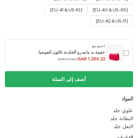
[EU-41 & US-10]
[EU-40 & US-9.5]
[EU-42 & US-11]
اجمع مع
حقيبة يد مانيدرو الجلدية باللون الفوشيا
SAR 1,286.22
SAR 1,714.96
أضف إلى السلة
المواد
علوي: جلد
البطانة: جلد
النعل: جلد
القياسات