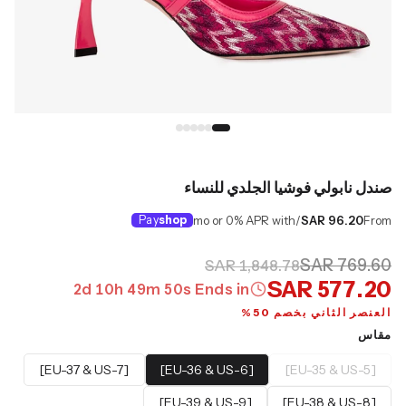
صندل نابولي فوشيا الجلدي للنساء
Pay
shop
/mo or 0% APR with
SAR 96.20
From
SAR 769.60
SAR 1,848.78
SAR 577.20
2
d
10
h
49
m
49
s
Ends in
العنصر الثاني بخصم 50%
مقاس
[EU-37 & US-7]
[EU-36 & US-6]
[EU-35 & US-5]
[EU-39 & US-9]
[EU-38 & US-8]