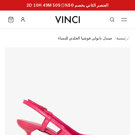
العنصر الثاني بخصم 50%
S
49
M
49
H
10
D
2
الرئيسية
/
صندل نابولي فوشيا الجلدي للنساء