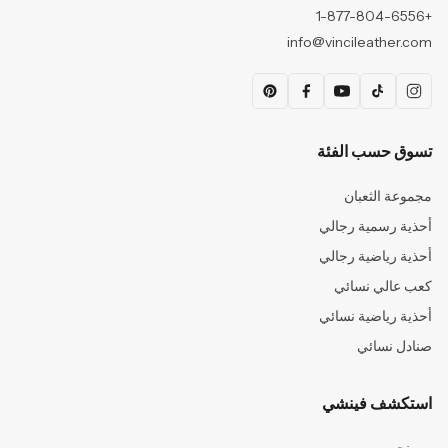
+1-877-804-6556
info@vincileather.com
تسوق حسب الفئة
مجموعة الثعبان
أحذية رسمية رجالي
أحذية رياضية رجالي
كعب عالي نسائي
أحذية رياضية نسائي
صنادل نسائي
استكشف فينشي