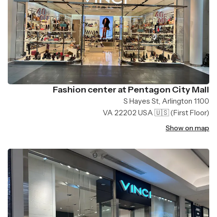
Fashion center at Pentagon City Mall
1100 S Hayes St, Arlington
VA 22202 USA 🇺🇸
(First Floor)
Show on map