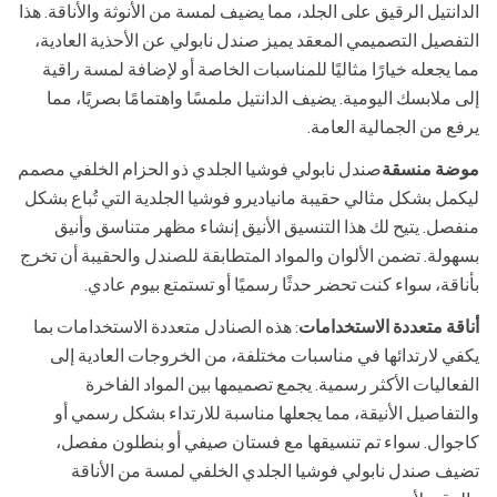
الدانتيل الرقيق على الجلد، مما يضيف لمسة من الأنوثة والأناقة. هذا
التفصيل التصميمي المعقد يميز صندل نابولي عن الأحذية العادية،
مما يجعله خيارًا مثاليًا للمناسبات الخاصة أو لإضافة لمسة راقية
إلى ملابسك اليومية. يضيف الدانتيل ملمسًا واهتمامًا بصريًا، مما
يرفع من الجمالية العامة.
موضة منسقة
صندل نابولي فوشيا الجلدي ذو الحزام الخلفي مصمم
ليكمل بشكل مثالي حقيبة مانياديرو فوشيا الجلدية التي تُباع بشكل
منفصل. يتيح لك هذا التنسيق الأنيق إنشاء مظهر متناسق وأنيق
بسهولة. تضمن الألوان والمواد المتطابقة للصندل والحقيبة أن تخرج
بأناقة، سواء كنت تحضر حدثًا رسميًا أو تستمتع بيوم عادي.
أناقة متعددة الاستخدامات
: هذه الصنادل متعددة الاستخدامات بما
يكفي لارتدائها في مناسبات مختلفة، من الخروجات العادية إلى
الفعاليات الأكثر رسمية. يجمع تصميمها بين المواد الفاخرة
والتفاصيل الأنيقة، مما يجعلها مناسبة للارتداء بشكل رسمي أو
كاجوال. سواء تم تنسيقها مع فستان صيفي أو بنطلون مفصل،
تضيف صندل نابولي فوشيا الجلدي الخلفي لمسة من الأناقة