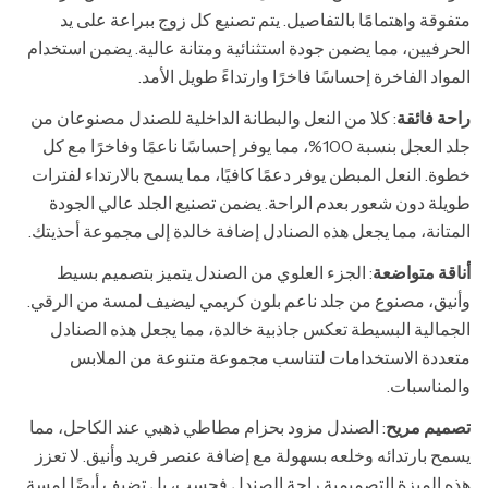
متفوقة واهتمامًا بالتفاصيل. يتم تصنيع كل زوج ببراعة على يد
الحرفيين، مما يضمن جودة استثنائية ومتانة عالية. يضمن استخدام
المواد الفاخرة إحساسًا فاخرًا وارتداءً طويل الأمد.
راحة فائقة
: كلا من النعل والبطانة الداخلية للصندل مصنوعان من
جلد العجل بنسبة 100%، مما يوفر إحساسًا ناعمًا وفاخرًا مع كل
خطوة. النعل المبطن يوفر دعمًا كافيًا، مما يسمح بالارتداء لفترات
طويلة دون شعور بعدم الراحة. يضمن تصنيع الجلد عالي الجودة
المتانة، مما يجعل هذه الصنادل إضافة خالدة إلى مجموعة أحذيتك.
أناقة متواضعة
: الجزء العلوي من الصندل يتميز بتصميم بسيط
وأنيق، مصنوع من جلد ناعم بلون كريمي ليضيف لمسة من الرقي.
الجمالية البسيطة تعكس جاذبية خالدة، مما يجعل هذه الصنادل
متعددة الاستخدامات لتناسب مجموعة متنوعة من الملابس
والمناسبات.
تصميم مريح
: الصندل مزود بحزام مطاطي ذهبي عند الكاحل، مما
يسمح بارتدائه وخلعه بسهولة مع إضافة عنصر فريد وأنيق. لا تعزز
هذه الميزة التصميمية راحة الصندل فحسب، بل تضيف أيضًا لمسة