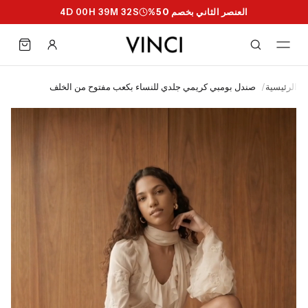
العنصر الثاني بخصم 50%
S
31
M
39
H
00
D
4
الرئيسية
/
صندل بومبي كريمي جلدي للنساء بكعب مفتوح من الخلف