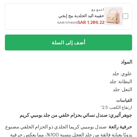
اجمع مع
حقيبة اليد الجلدية بيج إيجي
SAR 1,286.22
SAR 1,714.96
أضف إلى السلة
المواد
علوي: جلد
البطانة: جلد
النعل: جلد
القياسات
ارتفاع الكعب: 2.5”
جوهر أثيري: صندل نسائي بحزام خلفي من جلد بومبي كريم
حرفية رائعة
: صندل بومبيي كريما الجلدي ذو الحزام الخلفي مصنوع
يدويًا بعناية فائقة من جلد العجل بنسبة 100%، مما يعكس حرفية