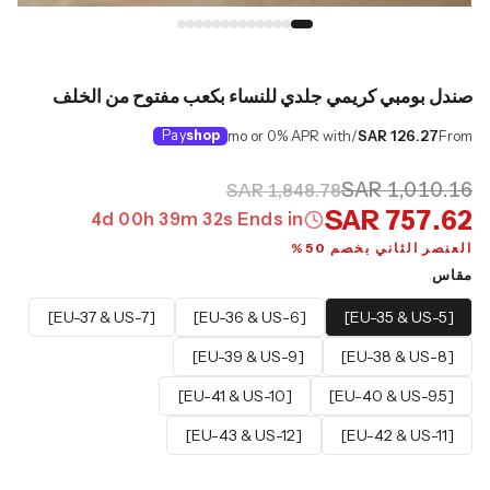
صندل بومبي كريمي جلدي للنساء بكعب مفتوح من الخلف
Pay
shop
/mo or 0% APR with
SAR 126.27
From
SAR 1,010.16
SAR 1,848.78
SAR 757.62
4
d
00
h
39
m
31
s
Ends in
العنصر الثاني بخصم 50%
مقاس
[EU-37 & US-7]
[EU-36 & US-6]
[EU-35 & US-5]
[EU-39 & US-9]
[EU-38 & US-8]
[EU-41 & US-10]
[EU-40 & US-9.5]
[EU-43 & US-12]
[EU-42 & US-11]