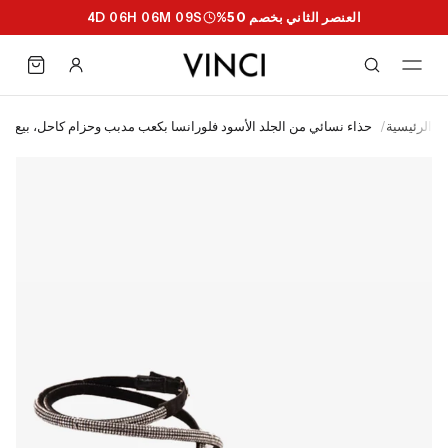
العنصر الثاني بخصم 50%
S
08
M
06
H
06
D
4
الرئيسية
/
حذاء نسائي من الجلد الأسود فلورانسا بكعب مدبب وحزام كاحل، بيع نها