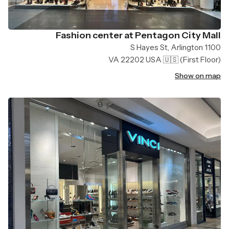
Fashion center at Pentagon City Mall
1100 S Hayes St, Arlington
VA 22202 USA 🇺🇸
(First Floor)
Show on map