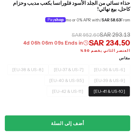
حذاء نسائي من الجلد الأسود فلورانسا بكعب مدبب وحزام
كاحل، بيع نهائي!
Pay
shop
/mo or 0% APR with
SAR 58.63
From
SAR 293.13
SAR 952.60
SAR 234.50
4
d
06
h
06
m
08
s
Ends in
العنصر الثاني بخصم 50%
مقاس
[EU-38 & US-8]
[EU-37 & US-7]
[EU-36 & US-6]
[EU-40 & US-9.5]
[EU-39 & US-9]
[EU-42 & US-11]
[EU-41 & US-10]
أضف إلى السلة