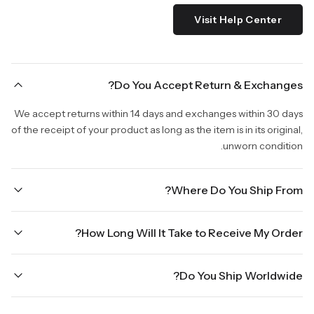
Visit Help Center
Do You Accept Return & Exchanges?
We accept returns within 14 days and exchanges within 30 days
of the receipt of your product as long as the item is in its original,
unworn condition.
Where Do You Ship From?
We are shipping from Virginia, USA to Worldwide.
How Long Will It Take to Receive My Order?
Once your order is placed, it will ship within one business day.
Do You Ship Worldwide?
Orders placed Friday afternoon through Sunday or on holidays
will be shipped on the next business day. Please allow up to
Yes we do ship worldwide, it will take 5 business days with DHL
three business days for order processing during sale times and