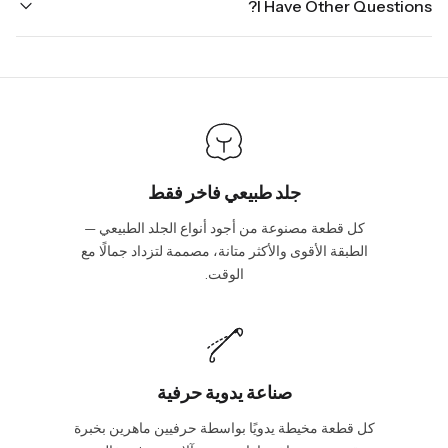
I Have Other Questions?
ground.
the holidays. Standard shipping takes four to seven business
days, depending on your location. International shipments will
We will be glad to help you. Please, you can reach us via:
show shipping estimates at checkout.
info@vincileather.com or phone number: +1 877-804-6556.
جلد طبيعي فاخر فقط
كل قطعة مصنوعة من أجود أنواع الجلد الطبيعي —
الطبقة الأقوى والأكثر متانة، مصممة لتزداد جمالًا مع
الوقت.
صناعة يدوية حرفية
كل قطعة مخيطة يدويًا بواسطة حرفيين ماهرين بخبرة