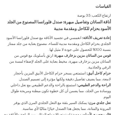
القياسات
ارتفاع الكعب: 3.5 بوصة
أناقة الساتان وتفاصيل مبهرة: صندل فلورانسا المصنوع من الجلد
الأسود بحزام للكاحل ومقدمة مدببة
إعادة تعريف الأناقة:
انغمسي في تجسيد الأناقة مع صندل فلورانسا الأسود
الجلدي بحزام الكاحل ومقدمة مدببة للنساء، مصنوع بعناية من جلد ممتاز
بنسبة 100% للحصول على جودة لا مثيل لها.
قوس من الساتان مزين بزخارف مبهرة:
ارتقِ بأسلوبك مع قوس من
الساتان مزين بزخارف مبهرة، مخيط بعناية على الجلد لإضفاء لمسة من
الرقي والجاذبية.
حزام كاحل أنيق:
استمتعي بسحر حزام الكاحل الأنيق المزين بأحجار
لامعة، مما يضيف تفاصيل دقيقة ولكنها مؤثرة إلى تصميم الصندل.
الراحة والدعم الطبيعي:
استمتع بالراحة والدعم الطبيعي مع نعل داخلي
ووسادة من الجلد، مما يضمن أن كل خطوة تكون مبطنة ومريحة طوال
اليوم.
نعل جلدي مرن:
يمكنك السير بثقة مع النعل الجلدي المرن الذي يوفر
المرونة والمتانة، مما يجعل هذا الصندل خيارًا مثاليًا لأي مناسبة.
قالب حصري لأسلوب مميز:
استمتع بالاندماج المثالي بين الراحة والأناقة مع