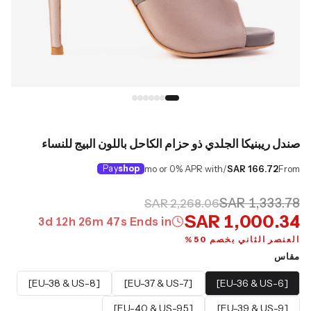
صندل ريبنيكا الجلدي ذو حزام الكاحل باللون البيج للنساء
Pay
shop
/mo or 0% APR with
SAR 166.72
From
SAR 1,333.78
SAR 2,268.06
SAR 1,000.34
3
d
12
h
26
m
46
s
Ends in
العنصر الثاني بخصم 50%
مقاس
[EU-38 & US-8]
[EU-37 & US-7]
[EU-36 & US-6]
[EU-40 & US-9.5]
[EU-39 & US-9]