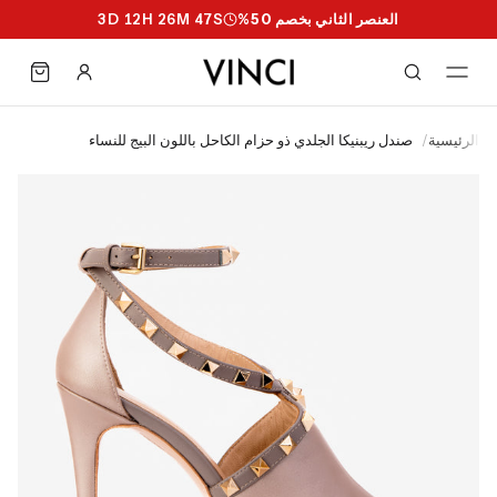
العنصر الثاني بخصم 50%
S
46
M
26
H
12
D
3
الرئيسية
/
صندل ريبنيكا الجلدي ذو حزام الكاحل باللون البيج للنساء