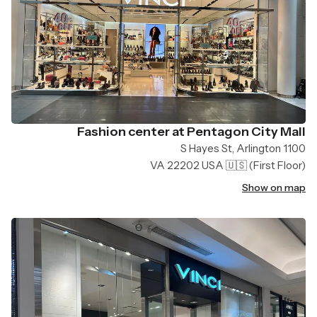
Fashion center at Pentagon City Mall
1100 S Hayes St, Arlington
VA 22202 USA 🇺🇸
(First Floor)
Show on map