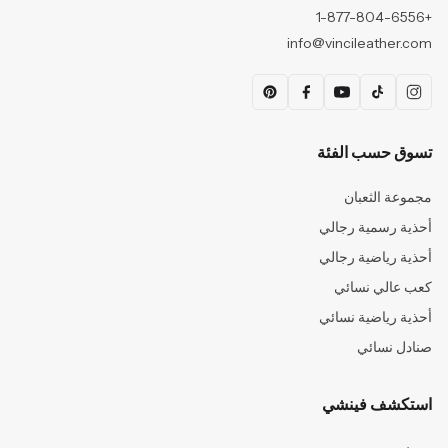
+1-877-804-6556
info@vincileather.com
تسوق حسب الفئة
مجموعة الثعبان
أحذية رسمية رجالي
أحذية رياضية رجالي
كعب عالي نسائي
أحذية رياضية نسائي
صنادل نسائي
استكشف فينشي