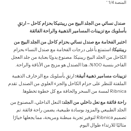
المنصة 1/4 “
صندل نسائي من الجلد البيج من ريبتنيكا بحزام كاحل – ارتقِ
بأسلوبك مع تزيينات المسامير الذهبية والراحة الفائقة
اختبر الفخامة مع صندل نسائي بحزام كاحل من الجلد البيج من
ريبتنيكا:
استمتع بأعلى درجات الفخامة مع صندل النساء بحزام
الكاحل من الجلد البيج ريبنيكا. مصنوع يدويًا بعناية من جلد العجل
الفاخر بنسبة 100%، هذا الصندل هو مزيج من الأناقة والراحة.
تزيينات مسامير ذهبية أنيقة:
ارتقِ بأسلوبك مع الزخارف الذهبية
الملفتة للنظر على حزام الكاحل والجزء العلوي من الصندل. تقدم
Ribnica لمسة من السحر والحافة مع كل خطوة تخطوها.
راحة فائقة مع نعل داخلي من الجلد:
النعل الداخلي، المصنوع من
الجلد الطبيعي والمزود بوسادة طبيعية، يضمن راحة فائقة. تم
تصميم Ribnica لتوفير تجربة مبطنة ومريحة، مما يجعلها خيارًا
مثاليًا للارتداء طوال اليوم.