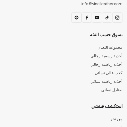
info@vincileather.com
تسوق حسب الفئة
مجموعة الثعبان
أحذية رسمية رجالي
أحذية رياضية رجالي
كعب عالي نسائي
أحذية رياضية نسائي
صنادل نسائي
استكشف فينشي
من نحن