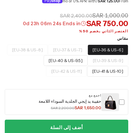
Pay
shop
/mo or 0% APR with
SAR 125.00
From
SAR 1,000.00
SAR 2,400.00
SAR 750.00
0
d
23
h
06
m
23
s
Ends in
العنصر الثاني بخصم 50%
مقاس
[EU-38 & US-8]
[EU-37 & US-7]
[EU-36 & US-6]
[EU-40 & US-9.5]
[EU-39 & US-9]
[EU-42 & US-11]
[EU-41 & US-10]
اجمع مع
حقيبة يد إيجي الجلدية السوداء اللامعة
SAR 1,650.00
SAR 2,200.00
أضف إلى السلة