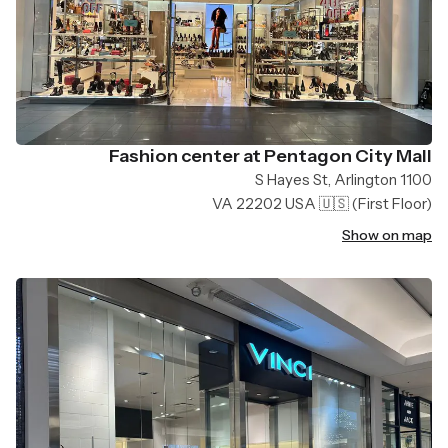
Fashion center at Pentagon City Mall
1100 S Hayes St, Arlington
VA 22202 USA 🇺🇸
(First Floor)
Show on map