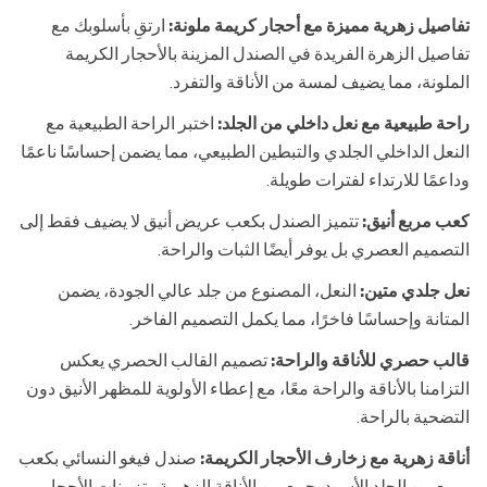
تفاصيل زهرية مميزة مع أحجار كريمة ملونة:
ارتقِ بأسلوبك مع
تفاصيل الزهرة الفريدة في الصندل المزينة بالأحجار الكريمة
الملونة، مما يضيف لمسة من الأناقة والتفرد.
راحة طبيعية مع نعل داخلي من الجلد:
اختبر الراحة الطبيعية مع
النعل الداخلي الجلدي والتبطين الطبيعي، مما يضمن إحساسًا ناعمًا
وداعمًا للارتداء لفترات طويلة.
كعب مربع أنيق:
تتميز الصندل بكعب عريض أنيق لا يضيف فقط إلى
التصميم العصري بل يوفر أيضًا الثبات والراحة.
نعل جلدي متين:
النعل، المصنوع من جلد عالي الجودة، يضمن
المتانة وإحساسًا فاخرًا، مما يكمل التصميم الفاخر.
قالب حصري للأناقة والراحة:
تصميم القالب الحصري يعكس
التزامنا بالأناقة والراحة معًا، مع إعطاء الأولوية للمظهر الأنيق دون
التضحية بالراحة.
أناقة زهرية مع زخارف الأحجار الكريمة:
صندل فيغو النسائي بكعب
مربع من الجلد الأسود يجمع بين الأناقة الزهرية وتزيينات الأحجار