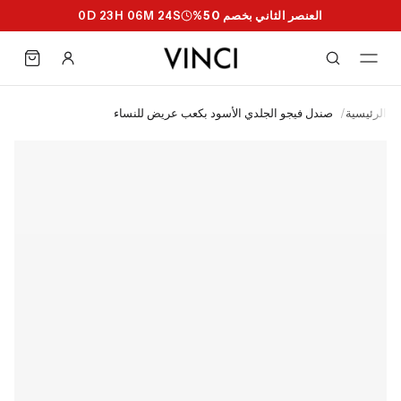
العنصر الثاني بخصم 50%
S
23
M
06
H
23
D
0
الرئيسية
/
صندل فيجو الجلدي الأسود بكعب عريض للنساء