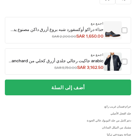
اجمع مع
حذاء دراكو أوكسفورد شبه بروغ أزرق داكن مصنوع يدويًا للرجال
SAR 1,650.00
SAR 2,200.00
اجمع مع
arabic جاكيت رجالي جلدي أزرق كحلي من Blanchard
SAR 3,162.50
SAR 5,750.00
أضف إلى السلة
حزام فستان غريب رائع
جلد العجل الأصلي
دعم كامل من جلد النوبوك عالي الجودة
مشبك من النيكل الساتان
صناعة يدوية في تركيا