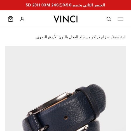
العنصر الثاني بخصم 50%
S
23
M
03
H
23
D
5
الرئيسية
/
حزام دراكو من جلد العجل باللون الأزرق البحري