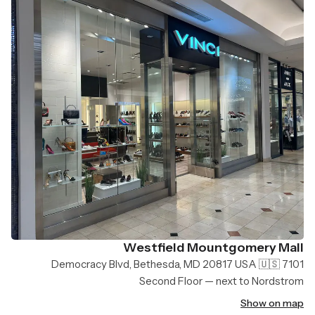
Westfield Mountgomery Mall
7101 Democracy Blvd, Bethesda, MD 20817 USA 🇺🇸
Second Floor — next to Nordstrom
Show on map