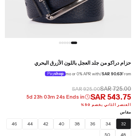
حزام دراكو من جلد العجل باللون الأزرق البحري
Pay
shop
/mo or 0% APR with
SAR 90.63
From
SAR 725.00
SAR 925.00
SAR 543.75
5
d
23
h
03
m
23
s
Ends in
العنصر الثاني بخصم 50%
مقاس
46
44
42
40
38
36
34
32
50
48