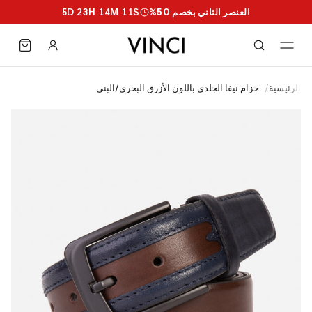
العنصر الثاني بخصم 50%
S
10
M
14
H
23
D
5
الرئيسية
/
حزام نيفا الجلدي باللون الأزرق البحري/البني