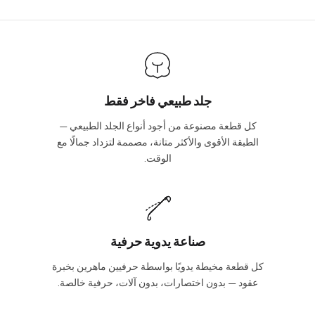
show shipping estimates at checkout.
info@vincileather.com or phone number: +1 877-804-6556.
جلد طبيعي فاخر فقط
كل قطعة مصنوعة من أجود أنواع الجلد الطبيعي —
الطبقة الأقوى والأكثر متانة، مصممة لتزداد جمالًا مع
الوقت.
صناعة يدوية حرفية
كل قطعة مخيطة يدويًا بواسطة حرفيين ماهرين بخبرة
عقود — بدون اختصارات، بدون آلات، حرفية خالصة.