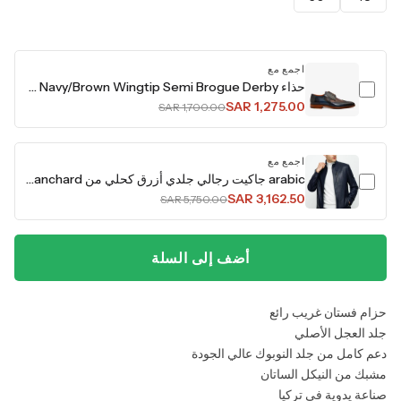
اجمع مع
حذاء Neiva Navy/Brown Wingtip Semi Brogue Derby للرجال
SAR 1,275.00
SAR 1,700.00
اجمع مع
arabic جاكيت رجالي جلدي أزرق كحلي من Blanchard
SAR 3,162.50
SAR 5,750.00
أضف إلى السلة
حزام فستان غريب رائع
جلد العجل الأصلي
دعم كامل من جلد النوبوك عالي الجودة
مشبك من النيكل الساتان
صناعة يدوية في تركيا