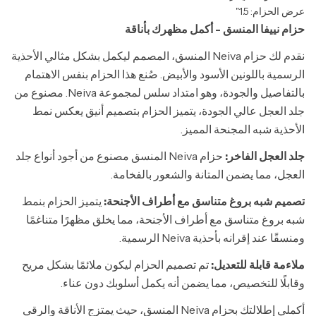
عرض الحزام: 1.5"
حزام نييفا المنسق - أكمل مظهرك بأناقة
نقدم لك حزام Neiva المنسق، المصمم ليكمل بشكل مثالي الأحذية
الرسمية باللونين الأسود والأبيض. صُنع هذا الحزام بنفس الاهتمام
بالتفاصيل والجودة، وهو امتداد سلس لمجموعة Neiva. مصنوع من
جلد العجل عالي الجودة، يتميز الحزام بتصميم أنيق يعكس نمط
الأحذية شبه المجنحة المميز.
جلد العجل الفاخر:
حزام Neiva المنسق مصنوع من أجود أنواع جلد
العجل، مما يضمن المتانة والشعور بالفخامة.
تصميم شبه بروغ متناسق مع أطراف الأجنحة:
يتميز الحزام بنمط
شبه بروغ متناسق مع أطراف الأجنحة، مما يخلق مظهرًا متناغمًا
ومنسقًا عند إقرانه بأحذية Neiva الرسمية.
ملاءمة قابلة للتعديل:
تم تصميم الحزام ليكون ملائمًا بشكل مريح
وقابلًا للتخصيص، مما يضمن أنه يكمل أسلوبك دون عناء.
أكملي إطلالتك بحزام Neiva المنسق، حيث يمتزج الأناقة والرقي