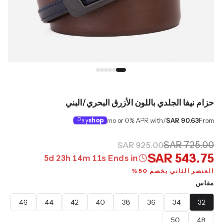
حزام نيفا الجلدي باللون الأزرق البحري/البني
Pay
shop
/mo or 0% APR with
SAR 90.63
From
SAR 725.00
SAR 925.00
SAR 543.75
5
d
23
h
14
m
10
s
Ends in
العنصر الثاني بخصم 50%
مقاس
46
44
42
40
38
36
34
32
50
48