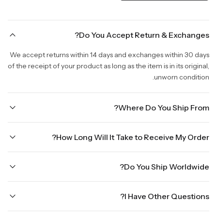
Do You Accept Return & Exchanges?
We accept returns within 14 days and exchanges within 30 days
of the receipt of your product as long as the item is in its original,
unworn condition.
Where Do You Ship From?
We are shipping from Virginia, USA to Worldwide.
How Long Will It Take to Receive My Order?
Once your order is placed, it will ship within one business day.
Do You Ship Worldwide?
Orders placed Friday afternoon through Sunday or on holidays
will be shipped on the next business day. Please allow up to
Yes we do ship worldwide, it will take 5 business days with DHL
three business days for order processing during sale times and
I Have Other Questions?
ground.
the holidays. Standard shipping takes four to seven business
days, depending on your location. International shipments will
We will be glad to help you. Please, you can reach us via: