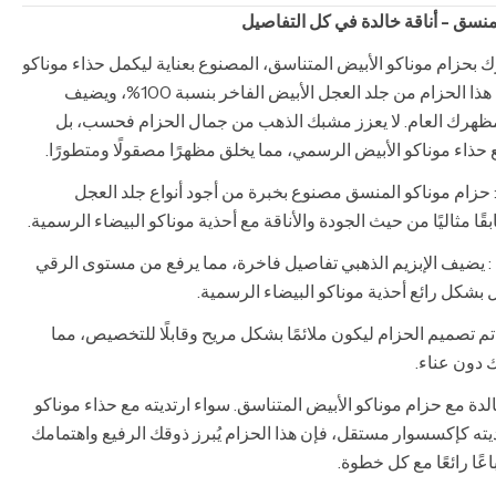
منسق - أناقة خالدة في كل التفاصيل
بحزام موناكو الأبيض المتناسق، المصنوع بعناية ليكمل حذاء موناكو
الأبيض الرسمي. صُمم هذا الحزام من جلد العجل الأبيض الفاخر بنسبة 100%، ويضيف
ظهرك العام. لا يعزز مشبك الذهب من جمال الحزام فحسب، بل
ع حذاء موناكو الأبيض الرسمي، مما يخلق مظهرًا مصقولًا ومتطورًا.
 حزام موناكو المنسق مصنوع بخبرة من أجود أنواع جلد العجل
ًا مثاليًا من حيث الجودة والأناقة مع أحذية موناكو البيضاء الرسمية.
: يضيف الإبزيم الذهبي تفاصيل فاخرة، مما يرفع من مستوى الرقي
بشكل رائع أحذية موناكو البيضاء الرسمية.
تم تصميم الحزام ليكون ملائمًا بشكل مريح وقابلًا للتخصيص، مما
 دون عناء.
الدة مع حزام موناكو الأبيض المتناسق. سواء ارتديته مع حذاء موناكو
يته كإكسسوار مستقل، فإن هذا الحزام يُبرز ذوقك الرفيع واهتمامك
عًا رائعًا مع كل خطوة.