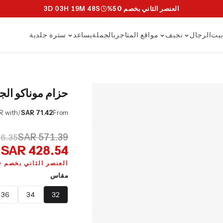
العنصر الثاني بخصم 50%
S
47
M
19
H
03
D
3
يت
الرجال
نحيف
مواقع المتاجر
بالجملة
يساعد
سترة جلدية
حزام موناكو الج
/mo or 0% APR with
SAR 71.42
From
SAR 571.39
6.35
SAR 428.54
العنصر الثاني بخصم 50%
مقاس
36
34
32