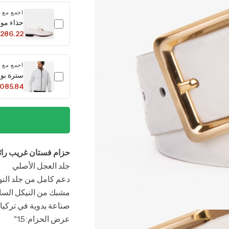
اجمع مع
حذاء مون
,286.22
اجمع مع
سترة بومب
,085.84
حزام فستان غريب رائ
جلد العجل الأصلي
دعم كامل من جلد النو
مشبك من النيكل السا
صناعة يدوية في تركيا
عرض الحزام: 1.5"