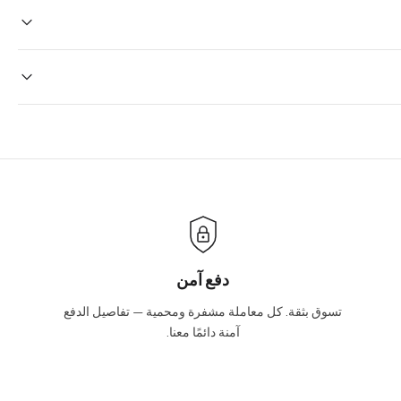
Once your order is placed, it will ship within one business day
holidays will be shipped on the next business day. Please allow 
sale times and the holidays. Standard shipping takes four
Yes we do ship wor
Internationa
We will be glad to help you. Please, you can reach us via: inf
دفع آمن
تسوق بثقة. كل معاملة مشفرة ومحمية — تفاصيل الدفع
آمنة دائمًا معنا.