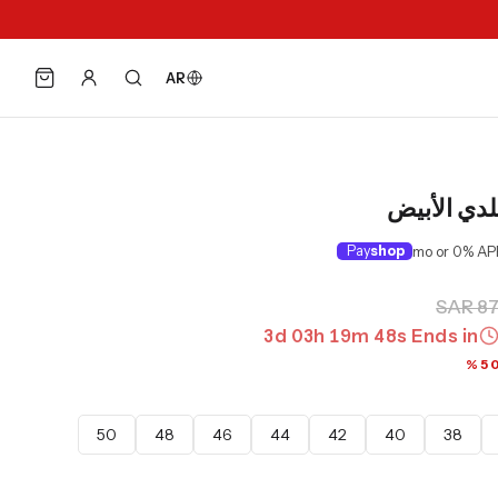
AR
لدي الأبيض
Pay
shop
SAR 87
3
d
03
h
19
m
47
s
Ends in
50
48
46
44
42
40
38