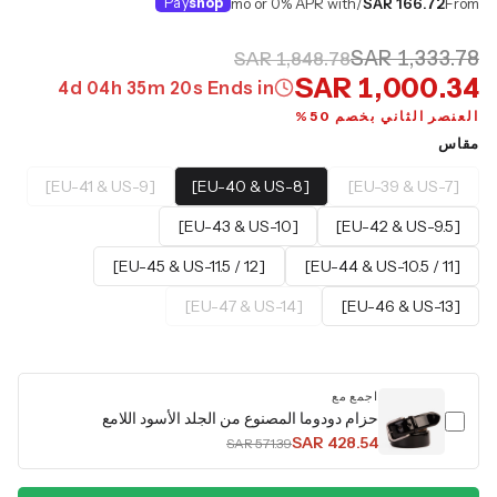
Pay
shop
/mo or 0% APR with
SAR 166.72
From
SAR 1,333.78
SAR 1,848.78
SAR 1,000.34
4
d
04
h
35
m
19
s
Ends in
العنصر الثاني بخصم 50%
مقاس
[EU-41 & US-9]
[EU-40 & US-8]
[EU-39 & US-7]
[EU-43 & US-10]
[EU-42 & US-9.5]
[EU-45 & US-11.5 / 12]
[EU-44 & US-10.5 / 11]
[EU-47 & US-14]
[EU-46 & US-13]
اجمع مع
حزام دودوما المصنوع من الجلد الأسود اللامع
SAR 428.54
SAR 571.39