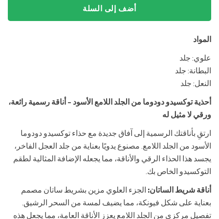
أضف إلى السلة
المواد
علوي: جلد
البطانة: جلد
النعل: جلد
أحذية توكسيدو دودوما من الجلد اللامع الأسود - أناقة رسمية رائعة،
ورقي لا مثيل له
ارتقِ بأناقتك الرسمية إلى آفاق جديدة مع حذاء توكسيدو دودوما
الأسود من الجلد اللامع. مصنوع يدويًا بعناية من جلد العجل الفاخر،
يجسد هذا الحذاء الرقي والأناقة، مما يجعله الإضافة المثالية لطقم
التوكسيدو الخاص بك.
أناقة شريط الساتان:
الجزء العلوي مزين بشريط ساتان مصمم
بعناية على شكل فيونكة، مما يضيف لمسة من السحر الرشيق.
تفصيل مركزي من الجلد اللامع يعزز الأناقة العامة، مما يجعل هذه