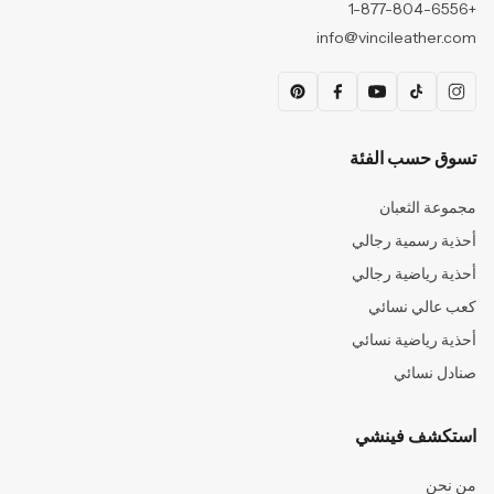
+1-877-804-6556
info@vincileather.com
تسوق حسب الفئة
مجموعة الثعبان
أحذية رسمية رجالي
أحذية رياضية رجالي
كعب عالي نسائي
أحذية رياضية نسائي
صنادل نسائي
استكشف فينشي
من نحن