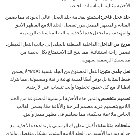
الأحذية مثالية للمناسبات الخاصة.
جلد عجل فاخر:
استمتع بفخامة جلد العجل عالي الجودة، مما يضمن
المتانة والمظهر المميز. يبرز تفصيل الجلد اللامع المظهر الأنيق
والمهندم، مما يجعل هذه الأحذية مثالية للمناسبات الرسمية.
مريح من الداخل:
الداخلية المبطنة بالجلد، إلى جانب النعل المبطن،
تضمن راحة استثنائية، مما يتيح لك الاستمتاع بكل لحظة من
مناسبتك الرسمية بسهولة.
نعل جلدي متين:
النعل المصنوع من الجلد بنسبة 100% لا يضمن
فقط المتانة بل يوفر أيضًا لمسة نهائية راقية ومصقولة، مما يترك
انطباعًا مع كل خطوة تخطوها وأنت تنساب عبر الأرضية.
تصميم متخصص:
تتميز هذه الأحذية الرسمية المصنوعة من الجلد
اللامع بتصميم فريد مصمم للراحة والأناقة معًا. يضمن القالب
الخاص ملاءمة محكمة، مما يساهم في مظهر مميز وأنيق.
ملحقات متناسقة:
أكمل مظهرك الرسمي بارتداء هذه الأحذية مع
حزام دودوما الأسود من الجلد اللامع المتوفر بشكل منفصل، والذي