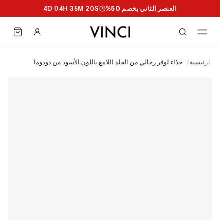
العنصر الثاني بخصم 50%
S
19
M
35
H
04
D
4
الرئيسية
/
حذاء لوفر رجالي من الجلد اللامع باللون الأسود من دودوما