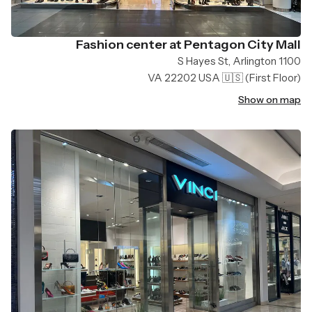
Fashion center at Pentagon City Mall
1100 S Hayes St, Arlington
VA 22202 USA 🇺🇸
(First Floor)
Show on map