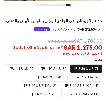
حذاء بيلاجيو الرياضي الجلدي للرجال باللونين الأبيض والذهبي
Pay
shop
/mo or 0% APR with
SAR 212.50
From
SAR 1,700.00
SAR 3,400.00
SAR 1,275.00
1
d
16
h
09
m
37
s
Ends in
العنصر الثاني بخصم 50%
مقاس
[EU-41 & US-9]
[EU-40 & US-8]
[EU-39 & US-7]
[EU-43 & US-10]
[EU-42 & US-9.5]
[EU-45 & US-11.5 / 12]
[EU-44 & US-10.5 / 11]
[EU-47 & US-14]
[EU-46 & US-12.5/ 13]