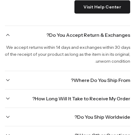
Visit Help Center
Do You Accept Return & Exchanges?
We accept returns within 14 days and exchanges within 30 days
of the receipt of your product as long as the item is in its original,
unworn condition.
Where Do You Ship From?
We are shipping from Virginia, USA to Worldwide.
How Long Will It Take to Receive My Order?
Once your order is placed, it will ship within one business day.
Do You Ship Worldwide?
Orders placed Friday afternoon through Sunday or on holidays
will be shipped on the next business day. Please allow up to
Yes we do ship worldwide, it will take 5 business days with DHL
three business days for order processing during sale times and