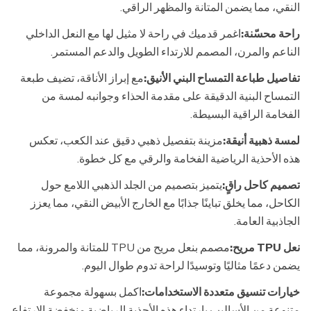
النقي، مما يضمن المتانة والمظهر الراقي.
راحة محسّنة:
اغمر قدميك في راحة لا مثيل لها مع النعل الداخلي
الناعم والمرن، المصمم للارتداء الطويل والدعم المستمر.
تفاصيل طباعة التمساح البني الأنيق:
مع إبراز الأناقة، تضيف طبعة
التمساح البنية الدقيقة على مقدمة الحذاء وجوانبه لمسة من
الفخامة الراقية البسيطة.
لمسة ذهبية أنيقة:
مزينة بتفصيل ذهبي دقيق عند الكعب، تعكس
هذه الأحذية الرياضية الفخامة والرقي مع كل خطوة.
تصميم كاحل راقٍ:
يتميز بتصميم من الجلد الذهبي اللامع حول
الكاحل، مما يخلق تباينًا جذابًا مع الخارج الأبيض النقي، مما يعزز
الجاذبية العامة.
نعل TPU مريح:
مصمم بنعل مريح من TPU للمتانة والمرونة، مما
يضمن دعمًا مثاليًا وتوسيدًا لراحة تدوم طوال اليوم.
خيارات تنسيق متعددة الاستخدامات:
اكمل بسهولة مجموعة
متنوعة من الأساليب بارتداء هذه الأحذية الرياضية منخفضة الارتفاع