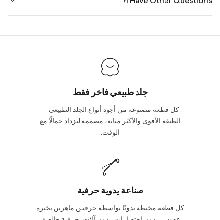
I Have Other Questions?
ground.
the holidays. Standard shipping takes four to seven business
days, depending on your location. International shipments will
We will be glad to help you. Please, you can reach us via:
show shipping estimates at checkout.
info@vincileather.com or phone number: +1 877-804-6556.
جلد طبيعي فاخر فقط
كل قطعة مصنوعة من أجود أنواع الجلد الطبيعي —
الطبقة الأقوى والأكثر متانة، مصممة لتزداد جمالًا مع
الوقت.
صناعة يدوية حرفية
كل قطعة مخيطة يدويًا بواسطة حرفيين ماهرين بخبرة
عقود — بدون اختصارات، بدون آلات، حرفية خالصة.