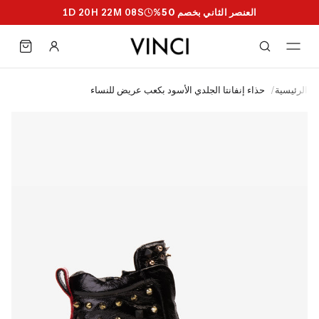
العنصر الثاني بخصم 50%
S
07
M
22
H
20
D
1
الرئيسية
/
حذاء إنفانتا الجلدي الأسود بكعب عريض للنساء