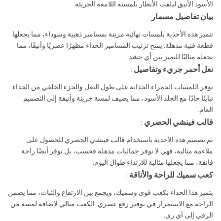
الأسود الأنيق ليلفت الأنظار بلمسته اللامعة الجريئة.
بيان تفاصيل مسمار
:
تتميز هذه الأحذية بلمسات نهائية مزينة بمسامير ذهبية وسوداء، مما يجعلها
قطعة فنية مذهلة. يمنح ترتيب المسامير الحذاء مظهرًا عصريًا وأنيقًا، مما
يجعله مثاليًا للتميز بين أي حشد.
نعل أحمر جريء وتفاصيل
:
توفر اللمسات الحمراء الجذابة على طول النعل والجزء الخلفي من الحذاء
تباينًا حادًا مع الجلد الأسود، مما يضيف لمسة جريئة وأنيقة إلى التصميم
العام.
قالب فينشي الحصري
:
تم تصميم هذه الأحذية باستخدام قالب فينشي الحصري للحصول على
ملاءمة مثالية، فهي لا توفر جماليات مذهلة فحسب، بل توفر أيضًا راحة
فائقة، مما يجعلها مثالية للارتداء طوال اليوم.
كعب سميك للراحة والأناقة
:
يتميز هذا الحذاء بكعب قوي وسميك، ويجمع بين الارتفاع والثبات، مما يضمن
الراحة مع الاستمرار في توفير رفع عصري. الكعب مثالي لإضافة لمسة من
الرقي إلى أي زي.