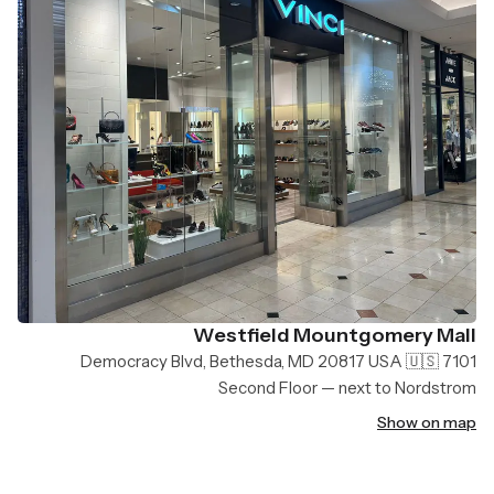
Westfield Mountgomery Mall
7101 Democracy Blvd, Bethesda, MD 20817 USA 🇺🇸
Second Floor — next to Nordstrom
Show on map