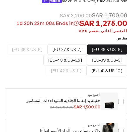
Pay
shop
/mo or 0% APR with
SAR 212.50
From
SAR 1,700.00
SAR 3,200.00
SAR 1,275.00
1
d
20
h
22
m
07
s
Ends in
العنصر الثاني بخصم 50%
مقاس
[EU-38 & US-8]
[EU-37 & US-7]
[EU-36 & US-6]
[EU-40 & US-9.5]
[EU-39 & US-9]
[EU-42 & US-11]
[EU-41 & US-10]
اجمع مع
حقيبة يد إنفانتا الجلدية السوداء ذات المسامير
SAR 1,500.00
SAR 2,000.00
اجمع مع
جاكيت نسائي من الجلد الأسود إنفانتا